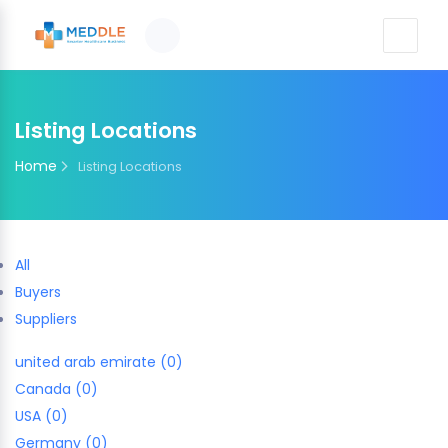
Listing Locations
Home
Listing Locations
All
Buyers
Suppliers
united arab emirate (0)
Canada (0)
USA (0)
Germany (0)