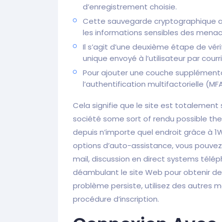
d’enregistrement choisie.
Cette sauvegarde cryptographique a
les informations sensibles des menac
Il s’agit d’une deuxième étape de vér
unique envoyé à l’utilisateur par cour
Pour ajouter une couche supplémentair
l’authentification multifactorielle (MFA
Cela signifie que le site est totalement
société some sort of rendu possible th
depuis n’importe quel endroit grâce à 1Wi
options d’auto-assistance, vous pouvez 
mail, discussion en direct systems télé
déambulant le site Web pour obtenir des 
problème persiste, utilisez des autres m
procédure d’inscription.