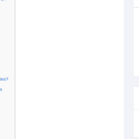
ies?
es