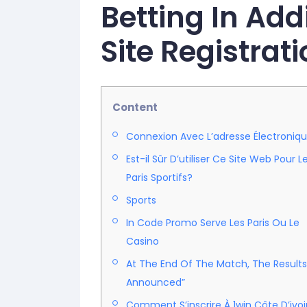
Betting In Add
Site Registrat
Content
Connexion Avec L’adresse Électroniqu
Est-il Sûr D’utiliser Ce Site Web Pour L
Paris Sportifs?
Sports
In Code Promo Serve Les Paris Ou Le
Casino
At The End Of The Match, The Results
Announced”
Comment S’inscrire À 1win Côte D’ivoi