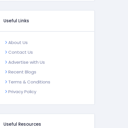
Useful Links
About Us
Contact Us
Advertise with Us
Recent Blogs
Terms & Conditions
Privacy Policy
Useful Resources