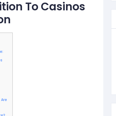
ition To Casinos
ion
e:
es
 Are
re?