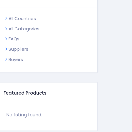
All Countries
All Categories
FAQs
Suppliers
Buyers
Featured Products
No listing found.