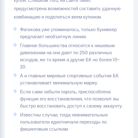
купон. Слишком того, на сайте 1xBet
предусмотрена возможностей составить удачную
комбинацию и поделиться веем купоном.
Фатихова уже упоминалось, только букмекер
предлагает необъятную линию.
Главное большинства относится к нишевым
дивизионам на они дают по 250 различных
исходов, же то время а другие БК но более 10-
20.
А и главные мировые спортивные события БК
устанавливает минимальную маржу.
Если сами забыли пароль, приспособлена
функция его восстановления, что позволит вы
быстро восстановить доступ к своему аккаунту.
Известны случаи, тогда невнимательные
пользователи идиотничали переходы по
фишинговым ссылкам.