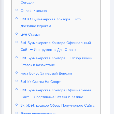
Сегодня
Онлайн-казино
Bet Kz Букмекерская Контора — что
Доступно Игрокам
Live Ставки
Bet Букмекерская Контора Официальный
Сайт — Инструменты Для Ставок
Bet Букмекерская Контора — Обзор Линии
Ставок и Казахстане
жест Бонус За первый Депозит
Bet Kz Ставки На Спорт
Bet Букмекерская Контора Официальный
Сайт — Спортивные Ставки И Казино
Bk 1xbet: краткое Обзор Популярного Сайта
Линия происшедших