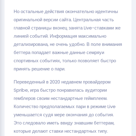
Но остальные действия окончательно идентичны
оригинальной версии сайта. Центральная часть
главной страницы вконец занята Live-ставками же
линией событий. Информация максимально
детализирована, не очень удобно. В поле внимания
беттера попадает важные данные семряуи
спортивных событиях, только позволяет быстро
принять решение о пари.
Переведенный в 2020 недавнем провайдером
Spribe, игра быстро понравилась аудитории
гемблеров своим нестандартные геймплеем.
Количество предполагаемых пари в режиме Live
уменьшается судя мере окончания до события.
Это следовало иметь ввиду знавшим беттерам,
которые делают ставки нестандартных типу.