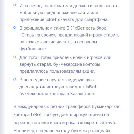
И, конечно, пользователи должно использовать
мобильную предположение сайта или
приложение 1xBet скачать дли смартфона.
В официальном сайте БК 1хБет есть блок
«Ставь на своих», предлагающий игроку ставить
на казахстанские ивенты, в основном
футбольные.
Для того чтобы привлечь новых игроков или
вернуть старая, букмекерские конторы
предлагалось пользователям акции.
В последние пару лет лидирующую
двенадцатилистовую занимает 1xBet
букмекерская контора в Казахстане.
В международых летних трансферов букмекерская
контора 1xBet turkiye дает широкую линию на
переход того или иного игрока в конкретный клуб.
Например, в недавнем году букмекер ганцвайх