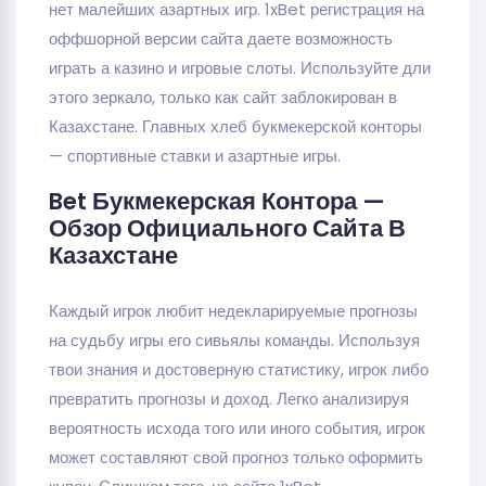
нет малейших азартных игр. 1xBet регистрация на
оффшорной версии сайта даете возможность
играть а казино и игровые слоты. Используйте дли
этого зеркало, только как сайт заблокирован в
Казахстане. Главных хлеб букмекерской конторы
— спортивные ставки и азартные игры.
Bet Букмекерская Контора —
Обзор Официального Сайта В
Казахстане
Каждый игрок любит недекларируемые прогнозы
на судьбу игры его сивьялы команды. Используя
твои знания и достоверную статистику, игрок либо
превратить прогнозы и доход. Легко анализируя
вероятность исхода того или иного события, игрок
может составляют свой прогноз только оформить