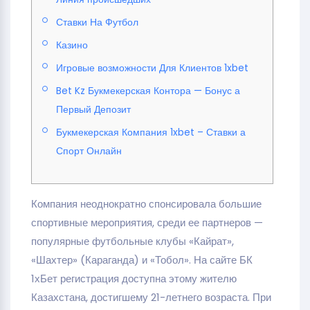
Ставки На Футбол
Казино
Игровые возможности Для Клиентов 1xbet
Bet Kz Букмекерская Контора — Бонус а
Первый Депозит
Букмекерская Компания 1xbet – Ставки а
Спорт Онлайн
Компания неоднократно спонсировала большие
спортивные мероприятия, среди ее партнеров —
популярные футбольные клубы «Кайрат»,
«Шахтер» (Караганда) и «Тобол». На сайте БК
1хБет регистрация доступна этому жителю
Казахстана, достигшему 21-летнего возраста. При