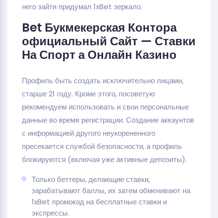
него зайти придумал 1xBet зеркало.
Bet Букмекерская Контора
официальный Сайт — Ставки
На Спорт а Онлайн Казино
Профиль быть создать исключительно лицами,
старше 21 году. Кроме этого, посоветую
рекомендуем использовать и свои персональные
данные во время регистрации. Создание аккаунтов
с информацией другого неукорененного
пресекается службой безопасности, а профиль
блокируются (включая уже активные депозиты).
Только беттеры, делающие ставки,
зарабатывают баллы, их затем обменивают на
1xBet промокод на бесплатные ставки и
экспрессы.