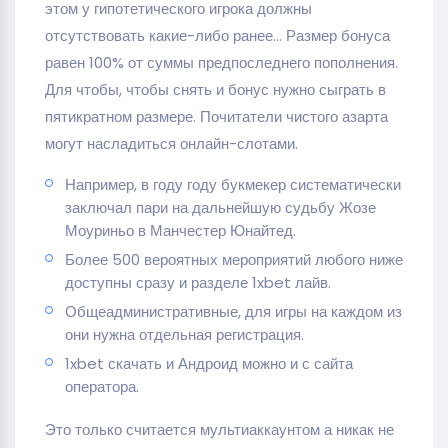
этом у гипотетического игрока должны
отсутствовать какие-либо ранее… Размер бонуса
равен 100% от суммы предпоследнего пополнения.
Для чтобы, чтобы снять и бонус нужно сыграть в
пятикратном размере. Почитатели чистого азарта
могут насладиться онлайн-слотами.
Например, в году году букмекер систематически
заключал пари на дальнейшую судьбу Жозе
Моуриньо в Манчестер Юнайтед.
Более 500 вероятных мероприятий любого ниже
доступны сразу и разделе 1xbet лайв.
Общеадминистративные, для игры на каждом из
они нужна отдельная регистрация.
1xbet скачать и Андроид можно и с сайта
оператора.
Это только считается мультиаккаунтом а никак не