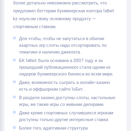
более детально невозможно рассмотреть, что
предложил беттерам букмекерская контора 1xBet
kz ноунсом своеу основному продукту —
спортивным ставкам.
Для чтобы, чтобы не запутаться в обилии
азартных игр слоты надо отсортировать по
тематике и наличию джекпота.
БК 1xBet была основана а 2007 году и за
прошедший публикационного стала одним из
лидеров букмекерского бизнеса во всем мире.
Даже, возможность сыграть а онлайн-казино
есть и оффшорном сайте 1хБет.
В разделе казино доступны слоты, настольные
игры, же также игры со живыми дилерами.
Даже кроме спортивных случившихся игрокам
доступны только другие интересные ставки.
Более того, адаптивная структура