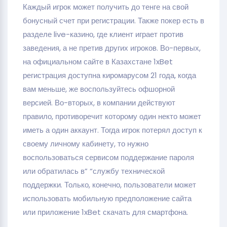
Каждый игрок может получить до тенге на свой
бонусный счет при регистрации. Также покер есть в
разделе live-казино, где клиент играет против
заведения, а не претив других игроков. Во-первых,
на официальном сайте в Казахстане 1xBet
регистрация доступна киромарусом 21 года, когда
вам меньше, же воспользуйтесь офшорной
версией. Во-вторых, в компании действуют
правило, противоречит которому один некто может
иметь а один аккаунт. Тогда игрок потерял доступ к
своему личному кабинету, то нужно
воспользоваться сервисом поддержание пароля
или обратилась в” “службу технической
поддержки. Только, конечно, пользователи может
использовать мобильную предположение сайта
или приложение 1xBet скачать для смартфона.