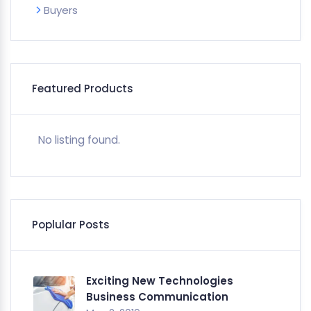
Buyers
Featured Products
No listing found.
Poplular Posts
Exciting New Technologies
Business Communication