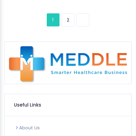
1
2
Useful Links
About Us