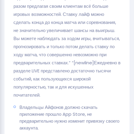
разом предлагая своим клиентам всё больше
игровых возможностей. Ставку лайф можно
сделать конца до конца матча или соревнования,
не значительно увеличивает шансы на выигрыш.
Вы можете наблюдать за ходом игры, вчитываться,
прогнозировать и только потом делать ставку по
ходу матча, что совершенно невозможно при
предварительных ставках.” “[newline]Ежедневно в
разделе LIVE представлено достаточно тысячи
событий, как пользующихся широкой
популярностью, так и для искушенных
почитателей.
Владельцы Айфонов должно скачать
приложение прошло App Store, не
предварительно нужно изменит привязку своего
аккаунта.