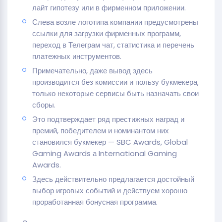
лайт гипотезу или в фирменном приложении.
Слева возле логотипа компании предусмотрены
ссылки для загрузки фирменных программ,
переход в Телеграм чат, статистика и перечень
платежных инструментов.
Примечательно, даже вывод здесь
производится без комиссии и пользу букмекера,
только некоторые сервисы быть назначать свои
сборы.
Это подтверждает ряд престижных наград и
премий, победителем и номинантом них
становился букмекер — SBC Awards, Global
Gaming Awards а International Gaming
Awards.
Здесь действительно предлагается достойный
выбор игровых событий и действуем хорошо
проработанная бонусная программа.