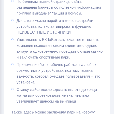
По белянам главной страницы сайта
размещены баннеры со полезной информацией
приплел выгодные” “акции и бонусы.
Для этого можно перейти в меню настройки
устройства только активировать функцию
НЕИЗВЕСТНЫЕ ИСТОЧНИКИ.
Уникальность БК 1хБет заключается в том, что
компания позволяет своим клиентам с одного
аккаунта одновременно посещать онлайн казино
и заключать спортивные пари.
Приложение безошибочно работает а любых
совместимых устройствах, поэтому главная
важность, которая ожидает пользователя – это
установка.
Ставку лайф можно сделать вплоть до конца
матча или соревнования, не значительно
увеличивает шансом на выигрыш.
Также, здесь можно заключила пари на новому”