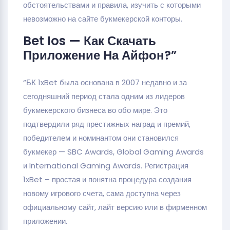
обстоятельствами и правила, изучить с которыми
невозможно на сайте букмекерской конторы.
Bet Іos — Как Скачать
Приложение На Айфон?”
“БК 1xBet была основана в 2007 недавно и за
сегодняшний период стала одним из лидеров
букмекерского бизнеса во обо мире. Это
подтвердили ряд престижных наград и премий,
победителем и номинантом они становился
букмекер — SBC Awards, Global Gaming Awards
и International Gaming Awards. Регистрация
1xBet – простая и понятна процедура создания
новому игрового счета, сама доступна через
официальному сайт, лайт версию или в фирменном
приложении.