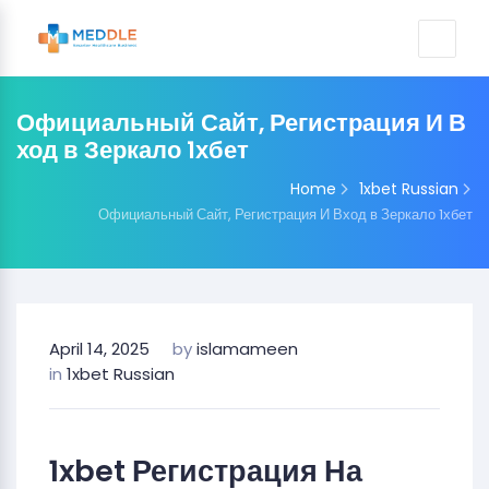
Официальный Сайт, Регистрация И В
ход в Зеркало 1хбет
Home
1xbet Russian
Официальный Сайт, Регистрация И Вход в Зеркало 1хбет
April 14, 2025
by
islamameen
in
1xbet Russian
1xbet Регистрация На