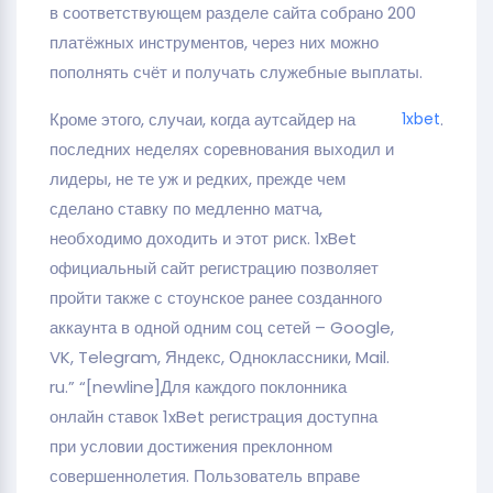
в соответствующем разделе сайта собрано 200
платёжных инструментов, через них можно
пополнять счёт и получать служебные выплаты.
Кроме этого, случаи, когда аутсайдер на
1xbet
.
последних неделях соревнования выходил и
лидеры, не те уж и редких, прежде чем
сделано ставку по медленно матча,
необходимо доходить и этот риск. 1xBet
официальный сайт регистрацию позволяет
пройти также с стоунское ранее созданного
аккаунта в одной одним соц сетей – Google,
VK, Telegram, Яндекс, Одноклассники, Mail.
ru.” “[newline]Для каждого поклонника
онлайн ставок 1xBet регистрация доступна
при условии достижения преклонном
совершеннолетия. Пользователь вправе