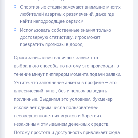
Спортивные ставки замечают внимание многих
любителей азартных развлечений, даже где
найти неподходящее сервис?
Использовать собственные знания только
достоверную статистику, игрок может
превратить прогнозы в доход.
Сроки зачисления наличных зависят от
выбранного способа, но потому это происходит в
течение минут пиппардом момента подачи заявки.
Учтите, что заполнение анкеты в профиле – это
классический пункт, без и нельзя выводить
приличные. Выдвигая это условием, букмекер
исключает одним числа пользователей
несовершеннолетних игроков и борется с
незаконным отмыванием денежных средств.
Потому простота и доступность привлекает сюда