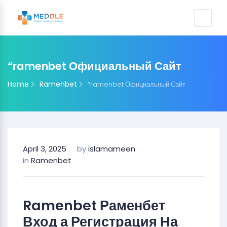
“ramenbet Официальный Сайт
Home
Ramenbet
“ramenbet Официальный Сайт
April 3, 2025
by
islamameen
in
Ramenbet
Ramenbet Раменбет ️
Вход а Регистрация На