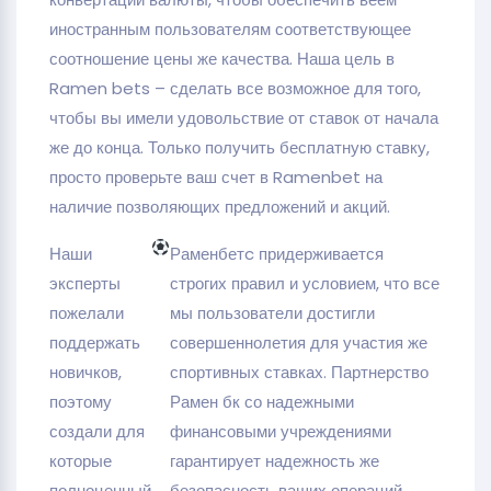
иностранным пользователям соответствующее
соотношение цены же качества. Наша цель в
Ramen bets – сделать все возможное для того,
чтобы вы имели удовольствие от ставок от начала
же до конца. Только получить бесплатную ставку,
просто проверьте ваш счет в Ramenbet на
наличие позволяющих предложений и акций.
Наши
Раменбетc придерживается
эксперты
строгих правил и условием, что все
пожелали
мы пользователи достигли
поддержать
совершеннолетия для участия же
новичков,
спортивных ставках. Партнерство
поэтому
Рамен бк со надежными
создали для
финансовыми учреждениями
которые
гарантирует надежность же
полноценный
безопасность ваших операций.