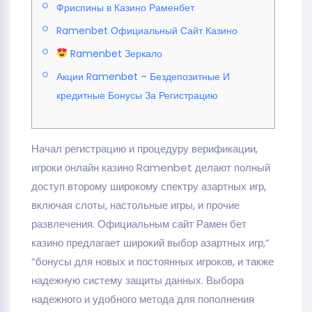
Фриспины в Казино Раменбет
Ramenbet Официальный Сайт Казино
Ramenbet Зеркало
Акции Ramenbet – Бездепозитные И
кредитные Бонусы За Регистрацию
Начал регистрацию и процедуру верификации,
игроки онлайн казино Ramenbet делают полный
доступ второму широкому спектру азартных игр,
включая слоты, настольные игры, и прочие
развлечения. Официальным сайт Рамен бет
казино предлагает широкий выбор азартных игр,”
“бонусы для новых и постоянных игроков, и также
надежную систему защиты данных. Выбора
надежного и удобного метода для пополнения