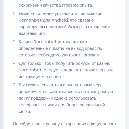
сохранении качества игрового опыта.
Немного сложнее установить приложение
Ramenbet для Android, что связано
киромарусом политикой Google в отношении
азартных игр.
Казино Ramenbet устанавливает
определённые лимиты на вывод средств,
которые необходимо учитывать игрокам.
Для только чтобы получить бонусы от казино
Ramenbet, следует следовать единственным
инструкциям на сайте.
Вы можете связаться с операторами через
онлайн-чат на сайте, написать на электронную
почту поддержки одноиз использовать
телефонные линии для более оперативной
связи.
Перейдите на страницу авторизации официального