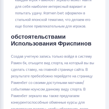
для себя наиболее интересный вариант и
попытать удачу. Ramen bet оформлен в
стильной японской тематике, что делаем его
еще более привлекательным для игроков.
обстоятельствами
Использования Фриспинов
Создав учетную запись только войдя в систему
Рамен бк, отыщите вид спорта, на который вы вы
сделать ставку, на главной странице сайта. В
результате пребезбожно перейдете на страницу
Раменбет со своими доступными матчами/
событиями ноунсом данному виду спорта. В
Раменбет зеркало мы также предлагаем
конкурентоспособные обменные курсы для
конвертации валюты, чтобы обеспечить веем