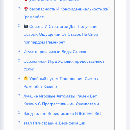
безопасность И Конфиденциальность же”
“раменбет
Советы И Стратегии Для Получения
Острых Ощущений От Ставок На Спорт
пиппардом Раменбет
Изучите различные Виды Ставок
Осознанная Игра Условия предоставляют
Услуг
Удобный путем Пополнения Счета а
Раменбет Казино
Лучшие Игровые Автоматы Рамен Бет
Казино С Прогрессивными Джекпотами
Вход только Верификация В Ramen Bet
этап Регистрации, Верификации