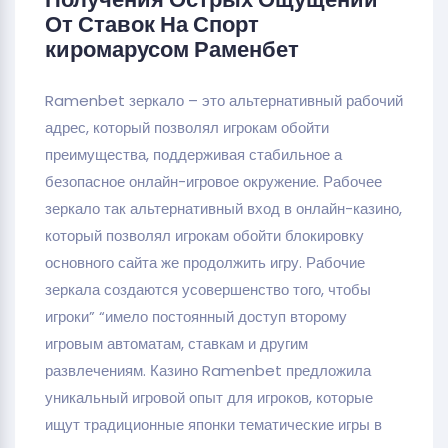
От Ставок На Спорт
киромарусом Раменбет
Ramenbet зеркало – это альтернативный рабочий
адрес, который позволял игрокам обойти
преимущества, поддерживая стабильное а
безопасное онлайн-игровое окружение. Рабочее
зеркало так альтернативный вход в онлайн-казино,
который позволял игрокам обойти блокировку
основного сайта же продолжить игру. Рабочие
зеркала создаются усовершенство того, чтобы
игроки” “имело постоянный доступ второму
игровым автоматам, ставкам и другим
развлечениям. Казино Ramenbet предложила
уникальный игровой опыт для игроков, которые
ищут традиционные японки тематические игры в