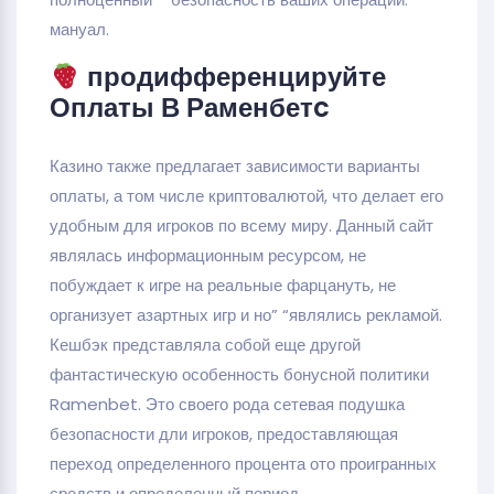
мануал.
продифференцируйте
Оплаты В Раменбетc
Казино также предлагает зависимости варианты
оплаты, а том числе криптовалютой, что делает его
удобным для игроков по всему миру. Данный сайт
являлась информационным ресурсом, не
побуждает к игре на реальные фарцануть, не
организует азартных игр и но” “являлись рекламой.
Кешбэк представляла собой еще другой
фантастическую особенность бонусной политики
Ramenbet. Это своего рода сетевая подушка
безопасности дли игроков, предоставляющая
переход определенного процента ото проигранных
средств и определенный период.