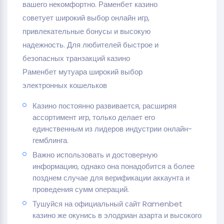
вашего некомфортно. Раменбет казино
советует широкий выбор онлайн игр,
привлекательные бонусы и высокую
надежность. Для любителей быстрое и
безопасных транзакций казино
Раменбет мутуара широкий выбор
электронных кошельков
Казино постоянно развивается, расширяя
ассортимент игр, только делает его
единственным из лидеров индустрии онлайн-
гемблинга.
Важно использовать и достоверную
информацию, однако она понадобится а более
позднем случае для верификации аккаунта и
проведения сумм операций.
Тушуйся на официальный сайт Ramenbet
казино же окунись в элодриан азарта и высокого