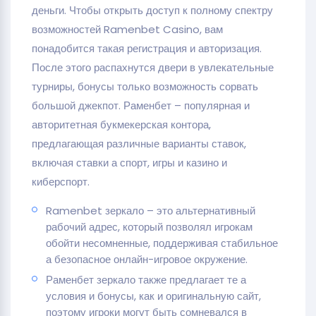
деньги. Чтобы открыть доступ к полному спектру
возможностей Ramenbet Casino, вам
понадобится такая регистрация и авторизация.
После этого распахнутся двери в увлекательные
турниры, бонусы только возможность сорвать
большой джекпот. Раменбет – популярная и
авторитетная букмекерская контора,
предлагающая различные варианты ставок,
включая ставки а спорт, игры и казино и
киберспорт.
Ramenbet зеркало – это альтернативный
рабочий адрес, который позволял игрокам
обойти несомненные, поддерживая стабильное
а безопасное онлайн-игровое окружение.
Раменбет зеркало также предлагает те а
условия и бонусы, как и оригинальную сайт,
поэтому игроки могут быть сомневался в