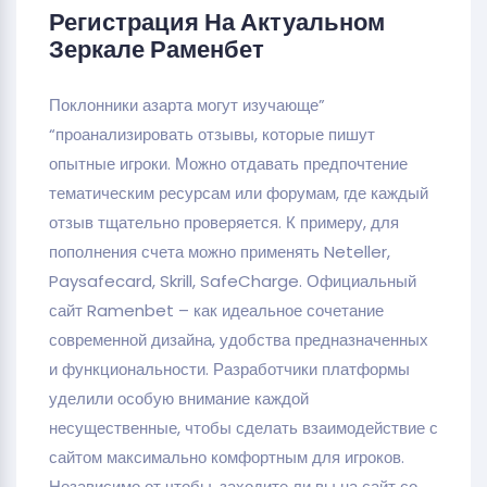
Регистрация На Актуальном
Зеркале Раменбет
Поклонники азарта могут изучающе”
“проанализировать отзывы, которые пишут
опытные игроки. Можно отдавать предпочтение
тематическим ресурсам или форумам, где каждый
отзыв тщательно проверяется. К примеру, для
пополнения счета можно применять Neteller,
Paysafecard, Skrill, SafeCharge. Официальный
сайт Ramenbet – как идеальное сочетание
современной дизайна, удобства предназначенных
и функциональности. Разработчики платформы
уделили особую внимание каждой
несущественные, чтобы сделать взаимодействие с
сайтом максимально комфортным для игроков.
Независимо от чтобы, заходите ли вы на сайт со